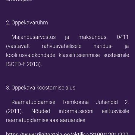
2. Õppekavarühm
Majandusarvestus ja maksundus. 0411
(vastavalt rahvusvahelisele haridus- ja
koolitusvaldkondade klassifitseerimise süsteemile
ISCED-F 2013).
3. Õppekava koostamise alus
Raamatupidamise Toimkonna Juhendid 2.
(2011). Nõuded informatsiooni esitusviisile
raamatupidamise aastaaruandes.
https://www.riigiteataja.ee/aktilisa/3100/1201/200