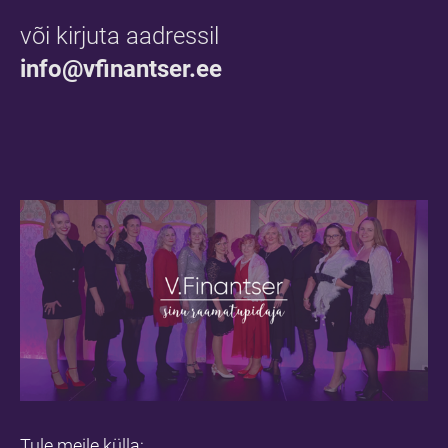
või kirjuta aadressil
info@vfinantser.ee
Tule meile külla: