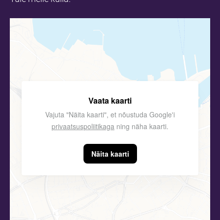
Vaata kaarti
Vajuta "Näita kaarti", et nõustuda Google'i
privaatsuspoliitikaga
ning näha kaarti.
Näita kaarti