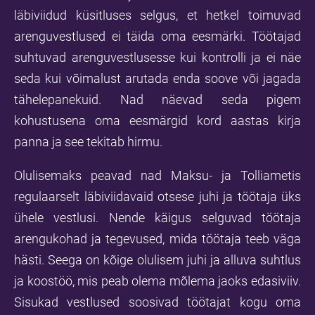
läbiviidud küsitluses selgus, et hetkel toimuvad
arenguvestlused ei täida oma eesmärki. Töötajad
suhtuvad arenguvestlusesse kui kontrolli ja ei näe
seda kui võimalust arutada enda soove või jagada
tähelepanekuid. Nad näevad seda pigem
kohustusena oma eesmärgid kord aastas kirja
panna ja see tekitab hirmu.
Olulisemaks peavad nad Maksu- ja Tolliametis
regulaarselt läbiviidavaid otsese juhi ja töötaja üks
ühele vestlusi. Nende käigus selguvad töötaja
arengukohad ja tegevused, mida töötaja teeb väga
hästi. Seega on kõige olulisem juhi ja alluva suhtlus
ja koostöö, mis peab olema mõlema jaoks edasiviiv.
Sisukad vestlused soosivad töötajat kogu oma