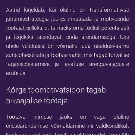
Astrid kirjeldab, kui oluline on transformatiivse
juhtimisstrateegia juures innustada ja motiveerida
töötajat selleks, et ta näeks oma tõelist potentsiaali
ja tegeleks täiendavalt enda arendamisega. Üks
ühele vestluses on võimalik luua usaldusväärne
suhe otsese juhi ja töötaja vahel, mis tagab turvalise
tagasisidestamise ja avatuse arenguvajaduste
arutelus.
Kõrge töömotivatsioon tagab
pikaajalise töötaja
Töötava inimese jaoks on väga oluline
enesearendamise võimaldamine nii valdkondlikult
kui ka muudel teda huvitavatel teemadel. Töö võib