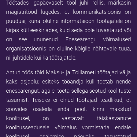
Töötades igapäevaselt tööl juhi rollis, märkasin
magistritööd lugedes, et kommunikatsioonis on
puudusi, kuna oluline informatsioon töötajatele on
kirjas küll eeskirjades, kuid seda pole tuvastatud või
on see ununenud. Enesearengu võimalused
organisatsioonis on oluline kõigile nähtavale tuua,
nii juhtidele kui ka töötajatele.
Antud töös tõid Maksu- ja Tolliameti töötajad välja
kaks asjaolu: esiteks tööandja küll toetab nende
enesearengut, aga ei toeta sellega seotud koolituste
tasumist. Teiseks ei olnud töötajad teadlikud, et
soovides osaleda enda poolt kinni makstud
koolitusel, on vastavalt täiskasvanute
koolitusseadusele võimalus vormistada endale
koolitusel osalemise päevaks tasustatud