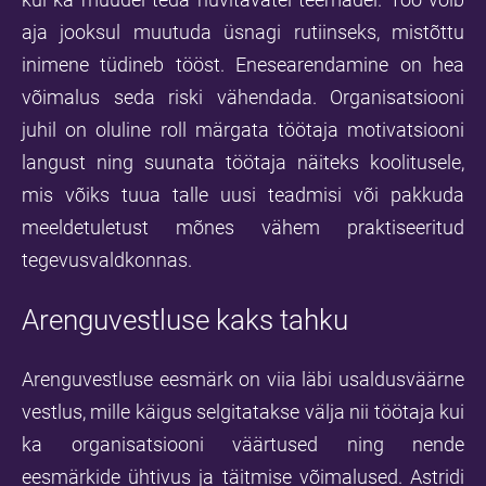
aja jooksul muutuda üsnagi rutiinseks, mistõttu
inimene tüdineb tööst. Enesearendamine on hea
võimalus seda riski vähendada. Organisatsiooni
juhil on oluline roll märgata töötaja motivatsiooni
langust ning suunata töötaja näiteks koolitusele,
mis võiks tuua talle uusi teadmisi või pakkuda
meeldetuletust mõnes vähem praktiseeritud
tegevusvaldkonnas.
Arenguvestluse kaks tahku
Arenguvestluse eesmärk on viia läbi usaldusväärne
vestlus, mille käigus selgitatakse välja nii töötaja kui
ka organisatsiooni väärtused ning nende
eesmärkide ühtivus ja täitmise võimalused. Astridi