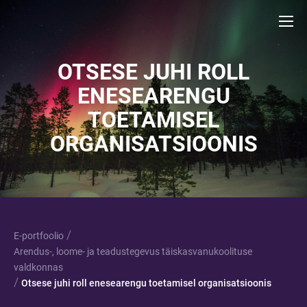
OTSESE JUHI ROLL
ENESEARENGU
TOETAMISEL
ORGANISATSIOONIS
/
E-portfoolio
Arendus-, loome- ja teadustegevus täiskasvanukoolituse
valdkonnas
/
Otsese juhi roll enesearengu toetamisel organisatsioonis