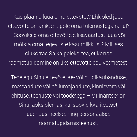
Kas plaanid luua oma ettevõtet?
Ehk oled juba
ettevõtte omanik, ent pole oma tulemustega rahul?
Sooviksid oma ettevõttele lisaväärtust luua või
mõista oma tegevuste kasumlikkust?
Millises
olukorras Sa ka poleks, tea, et korras
raamatupidamine on üks ettevõtte edu võtmetest.
Tegelegu Sinu ettevõte jae- või hulgikaubanduse,
metsanduse või põllumajanduse, kinnisvara või
ehituse, teenuste või toodetega – V.Finantser on
Sinu jaoks olemas, kui soovid kvaliteetset,
uuendusmeelset ning personaalset
raamatupidamisteenust.