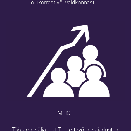
olukorrast või valdkonnast.
MEIST
Töötame välja just Teie ettevõtte vajadustele